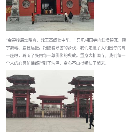
“金碧棱层炫晓霞，梵王高阁壮中华。” 只见相国寺内红墙碧瓦、殿
宇巍峨、霜锺远振。跟随着导游的步伐，我们走遍了大相国寺的每
一座殿，聆听了殿内每一尊佛像的典故。置身大相国寺，我们每一
个人的心灵仿佛都得到了洗涤，身心不由得畅快了起来。