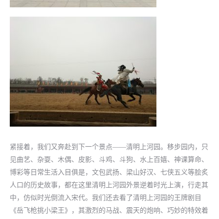
紧接着，我们又奔赴到下一个景点——清明上河园。移步园内，只
见曲艺、杂耍、木偶、皮影、斗鸡、斗狗、水上百嬉、神课算命、
博彩等日常生活入目俱是，文包武扬、梁山好汉、七侠五义等脍炙
人口的历史故事，都在这里清明上河园外景逆着时光上演，行走其
中，仿似时光倒流入宋代。我们还去看了清明上河园的王牌剧目
《岳飞枪挑小梁王》，其激烈的马战、震天的炮响、巧妙的特效着