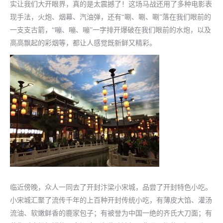
实让我们大开眼界，真的是太震撼了！这场马战还用了多种电影表
现手法，火炮、烟幕、汽油弹，还有“唰、唰、唰”落在我们眼前的
一支支古箭，“嘣、嘣、嘣”一字排开爆破在我们眼前的水炮，以及
高高飘起的彩烟等，都让人感觉既新鲜又精彩。
临近傍晚，众人一同去了开封汴梁小宋城，品尝了开封特色小吃。
小宋城汇聚了流传千年的上百种开封传统小吃，有薄皮大馅、灌汤
流油、软嫩鲜香的鹿家包子；有被誉为中国一绝的齐氏大刀面；有