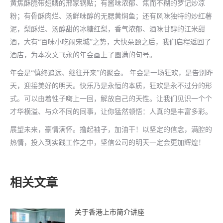
黄焦酥脆带翅鳞的邢家锅贴；有酱味浓郁、焦而不糊的罗记炒凉
粉；有骨酥肉烂、汤鲜味醇的无腮黄焖鱼；还有风味独特的炒红薯
泥，梨酥烂、汤醇甜的冰糖红梨，香气浓郁、酒味甘醇的江米甜
酒，大有“百味小吃闹宋城”之势，大快朵颐之后，我们启程返回了
酒店，为本次文飞永的年会画上了圆满的句号。
年会是“慎终追远、继往开来”的聚会。 年会是一场狂欢，是告别昨
天，迎接美好的明天。快乐乃是永恒的本质，狂欢是永不过分的形
式。可以由着性子嗨上一回，解放自己的天性。让我们见识一个个
才华横溢、与众不同的同事，让你猛然顿悟：人真的是丰富多彩。
展望未来，豪情满怀。撸起袖子，加油干！以坚定的信念，满腔的
热情，投入到实践工作之中，坚信公司的明天一定会更加辉煌！
相关文章
关于香港上市简介讲座