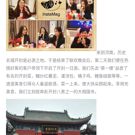
来到河南，历史
名城开封是必游之地。于是结束了联欢晚会后，第二天我们便在热
情好客的客户带领下开启了开封一日游。我们先去“第一楼”品尝了
有名的开封菜，糖炒红薯泥、灌汤包、桶子鸡、鲤鱼碚面等等，一
道道美食引得众人垂涎欲滴，菜一上来，便大快朵颐起来。享用完
美食，我们立刻就奔赴开封八景之一的大相国寺。